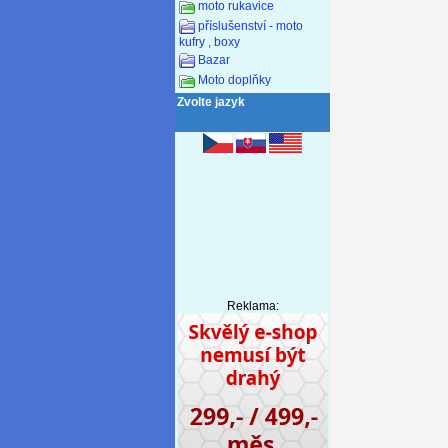
moto rukavice
příslušenství - moto
kufry , boxy
Bazar
Moto doplňky
Zvolte jazyk
Reklama: