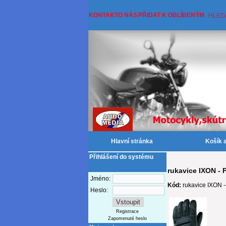
KONTAKT
O NÁS
PŘIDAT K OBLÍBENÝM
HLED
Hlavní stránka
Košík 
Přihlášení do systému
rukavice IXON -
Jméno:
Kód:
rukavice IXON
Heslo:
Registrace
Zapomenuté heslo