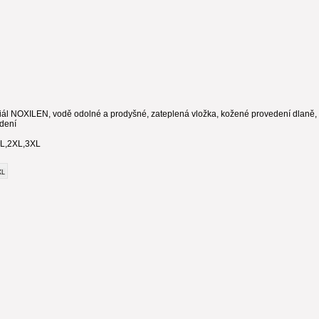
riál NOXILEN, vodě odolné a prodyšné, zateplená vložka, kožené provedení dlaně, 
dení
XL,2XL,3XL
XL