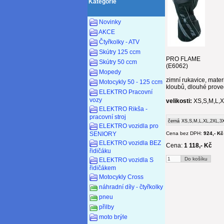
Kategorie
Novinky
AKCE
Čtyřkolky - ATV
Skútry 125 ccm
PRO FLAME
Skútry 50 ccm
(E6062)
Mopedy
zimní rukavice, mate
Motocykly 50 - 125 ccm
kloubů, dlouhé prove
ELEKTRO Pracovní
vozy
velikosti:
XS,S,M,L,
ELEKTRO Rikša -
pracovní stroj
černá
XS,S,M,L,XL,2XL,3
ELEKTRO vozidla pro
SENIORY
Cena bez DPH:
924,- Kč
ELEKTRO vozidla BEZ
Cena:
1 118,- Kč
řidičáku
ELEKTRO vozidla S
řidičákem
Motocykly Cross
náhradní díly - čtyřkolky
pneu
přilby
moto brýle