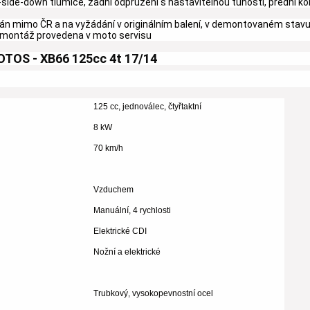
-side-down
tlumiče, zadní odpružení s nastavitelnou tuhostí, přední kol
án mimo ČR a na vyžádání v originálním balení, v demontovaném stavu
t montáž provedena v moto servisu
TOS - XB66 125cc 4t 17/14
125 cc, jednoválec, čtyřtaktní
8 kW
70 km/h
Vzduchem
Manuální, 4 rychlosti
Elektrické CDI
Nožní a elektrické
Trubkový, vysokopevnostní ocel