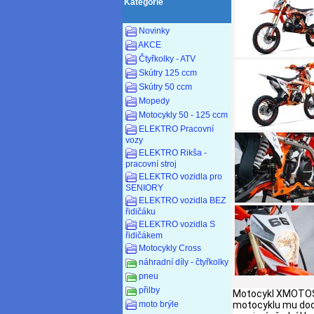
Kategorie
Novinky
AKCE
Čtyřkolky - ATV
Skútry 125 ccm
Skútry 50 ccm
Mopedy
Motocykly 50 - 125 ccm
ELEKTRO Pracovní
vozy
ELEKTRO Rikša -
pracovní stroj
ELEKTRO vozidla pro
SENIORY
ELEKTRO vozidla BEZ
řidičáku
ELEKTRO vozidla S
řidičákem
Motocykly Cross
náhradní díly - čtyřkolky
pneu
přilby
Motocykl XMOTOS - 
motocyklu mu dodáv
moto brýle