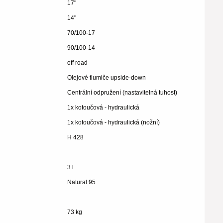
17"
14"
70/100-17
90/100-14
off road
Olejové tlumiče upside-down
Centrální odpružení (nastavitelná tuhost)
1x kotoučová - hydraulická
1x kotoučová - hydraulická (nožní)
H 428
3 l
Natural 95
73 kg