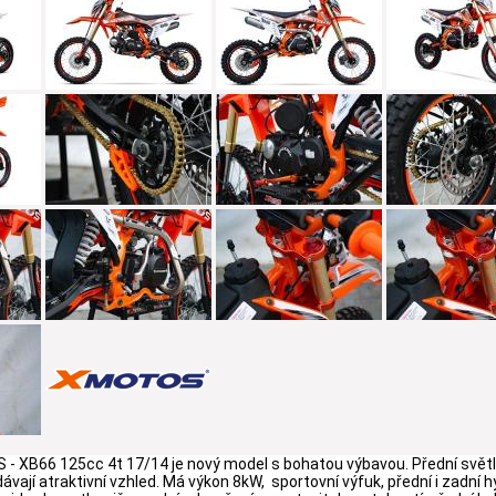
XB66 125cc 4t 17/14 je nový model s bohatou výbavou. Přední světlo, k
ají atraktivní vzhled. Má výkon 8kW, sportovní výfuk, přední i zadní 