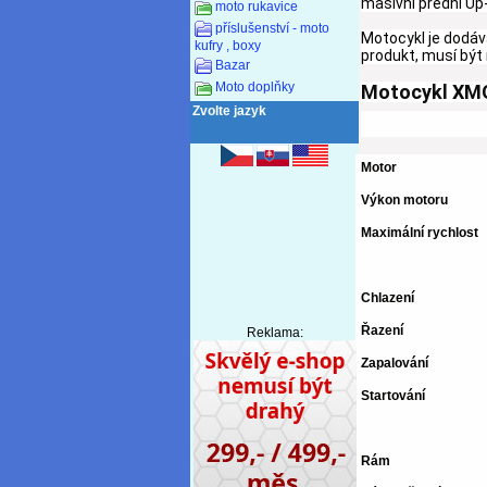
masivní přední
Up
moto rukavice
příslušenství - moto
Motocykl je dodáv
kufry , boxy
produkt, musí bý
Bazar
Moto doplňky
Motocykl XMO
Zvolte jazyk
Motor
Výkon motoru
Maximální rychlost
Chlazení
Řazení
Reklama:
Zapalování
Startování
Rám