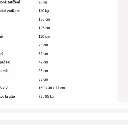
obé zatížení
90 kg
obé zatížení
110 kg
180 cm
125 cm
mě
110 cm
75 cm
mě
85 cm
upaček
49 cm
 země
36 cm
33 cm
Š x V
160 x 38 x 77 cm
o / brutto
72 / 85 kg