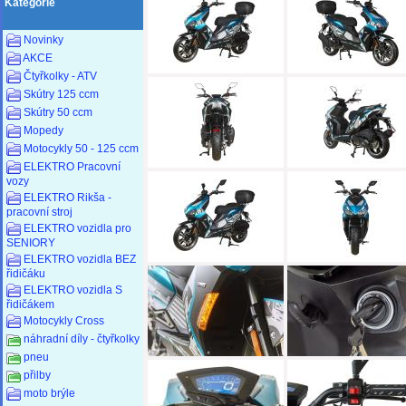
Kategorie
Novinky
AKCE
Čtyřkolky - ATV
Skútry 125 ccm
Skútry 50 ccm
Mopedy
Motocykly 50 - 125 ccm
ELEKTRO Pracovní
vozy
ELEKTRO Rikša -
pracovní stroj
ELEKTRO vozidla pro
SENIORY
ELEKTRO vozidla BEZ
řidičáku
ELEKTRO vozidla S
řidičákem
Motocykly Cross
náhradní díly - čtyřkolky
pneu
přilby
moto brýle