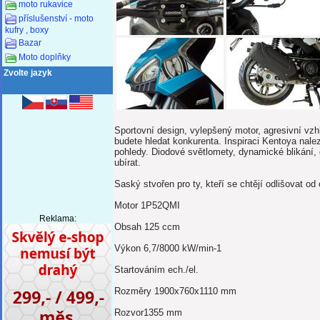
moto rukavice
příslušenství - moto
kufry , boxy
Bazar
Moto doplňky
Zvolte jazyk
Sportovní design, vylepšený motor, agresivní vzh
budete hledat konkurenta.
Inspiraci Kentoya nalez
pohledy.
Diodové světlomety, dynamické blikání, d
ubírat.
Saský stvořen pro ty, kteří se chtějí odlišovat od 
Motor 1P52QMI
Reklama:
Obsah 125 ccm
Výkon 6,7/8000 kW/min-1
Startováním ech./el.
Rozměry 1900x760x1110 mm
Rozvor1355 mm