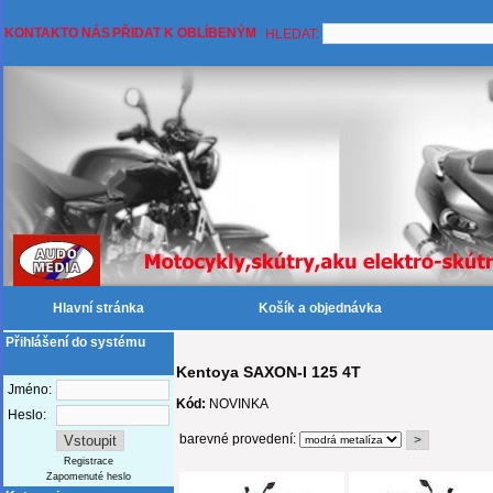
KONTAKT
O NÁS
PŘIDAT K OBLÍBENÝM
HLEDAT:
Hlavní stránka
Košík a objednávka
Přihlášení do systému
Kentoya SAXON-I 125 4T
Jméno:
Kód:
NOVINKA
Heslo:
barevné provedení:
Registrace
Zapomenuté heslo