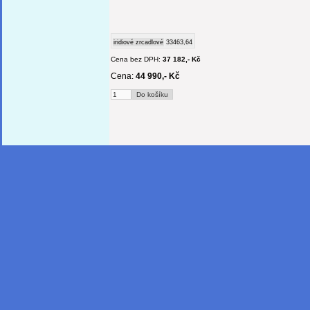
iridiové zrcadlové
33463,64
Cena bez DPH:
37 182,- Kč
Cena:
44 990,- Kč