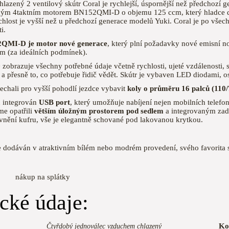
azený 2 ventilový skútr Coral je rychlejší, úspornější než předchozí g
ým 4taktním motorem BN152QMI-D o objemu 125 ccm, který hladce 
chlost je vyšší než u předchozí generace modelů Yuki. Coral je po všech
i.
QMI-D je motor nové generace
, který plní požadavky nové emisní 
km (za ideálních podmínek).
D
zobrazuje všechny potřebné údaje včetně rychlosti, ujeté vzdálenosti, s
a přesně to, co potřebuje řidič vědět. Skútr je vybaven LED diodami, osv
echali pro vyšší pohodlí jezdce vybavit
koly o průměru 16 palců (110/
u integrován
USB port
, který umožňuje nabíjení nejen mobilních telefo
me opatřili
větším úložným prostorem pod sedlem
a integrovaným zad
vnění kufru, vše je elegantně schované pod lakovanou krytkou.
je dodáván v atraktivním bílém nebo modrém provedení, svého favorita 
up na splátky
cké údaje:
Ko
Čtyřdobý jednoválec vzduchem chlazený