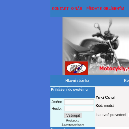
KONTAKT
O NÁS
PŘIDAT K OBLÍBENÝM
Hlavní stránka
Ko
Přihlášení do systému
Yuki Coral
Jméno:
Kód:
modrá
Heslo:
barevné provedení:
Registrace
Zapomenuté heslo