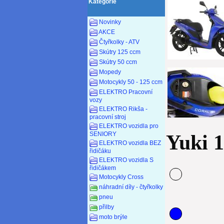
Kategorie
Novinky
AKCE
Čtyřkolky - ATV
Skútry 125 ccm
Skútry 50 ccm
Mopedy
Motocykly 50 - 125 ccm
ELEKTRO Pracovní
vozy
ELEKTRO Rikša -
pracovní stroj
ELEKTRO vozidla pro
SENIORY
Yuki 
ELEKTRO vozidla BEZ
řidičáku
ELEKTRO vozidla S
řidičákem
Motocykly Cross
náhradní díly - čtyřkolky
pneu
přilby
moto brýle