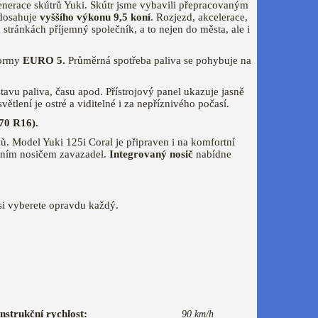
enerace skútrů Yuki. Skútr jsme vybavili přepracovaným
dosahuje
vyššího výkonu 9,5 koní
. Rozjezd, akcelerace,
 stránkách příjemný společník, a to nejen do města, ale i
normy
EURO 5.
Průměrná spotřeba paliva se pohybuje na
tavu paliva, času apod. Přístrojový panel ukazuje jasně
ětlení je ostré a viditelné i za nepříznivého počasí.
70 R16).
nů. Model Yuki 125i Coral je připraven i na komfortní
ním nosičem zavazadel.
Integrovaný nosič
nabídne
si vyberete opravdu každý.
nstrukční rychlost:
90 km/h