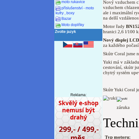
Nový vzduchem chl
moto rukavice
vzduchem chlazen
příslušenství - moto
ale i maximální ry
kufry , boxy
na delší vzdálenost
Bazar
Moto doplňky
Motor řady
BN152
hranici 2,6 l/100 
Zvolte jazyk
Nový displej LC
za každého počasí 
Skútr Coral jsme n
Yuki má v základ
cestování, skútr js
chytrý systém upe
Skútr Yuki Coral 
Reklama:
záruka nák
Techni
Typ motoru: