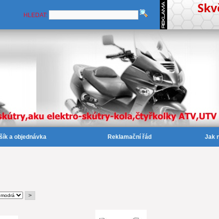
HLEDAT:
šík a objednávka
Reklamační řád
Jak 