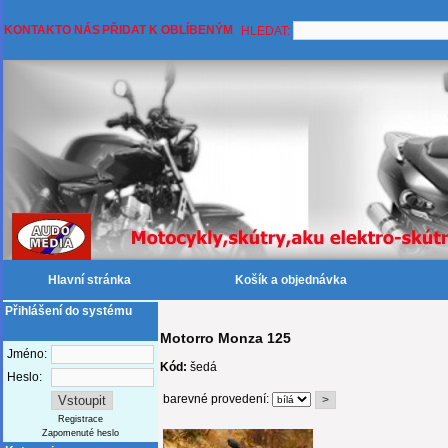
KONTAKT
O NÁS
PŘIDAT K OBLÍBENÝM
HLEDAT:
Hlavní stránka
Košík a objednávka
Přihlášení do systému
Motorro Monza 125
Jméno:
Kód:
šedá
Heslo:
barevné provedení:
Registrace
Zapomenuté heslo