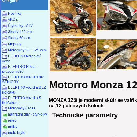
Kategorie
Novinky
AKCE
Čtyřkolky - ATV
Skútry 125 ccm
Skútry 50 ccm
Mopedy
Motocykly 50 - 125 ccm
ELEKTRO Pracovní
vozy
ELEKTRO Rikša -
pracovní stroj
ELEKTRO vozidla pro
Motorro Monza 1
SENIORY
ELEKTRO vozidla BEZ
řidičáku
ELEKTRO vozidla S
MONZA 125i je moderní skútr se vstř
řidičákem
na 12 palcových kolech.
Motocykly Cross
Technické parametry
náhradní díly - čtyřkolky
pneu
přilby
moto brýle