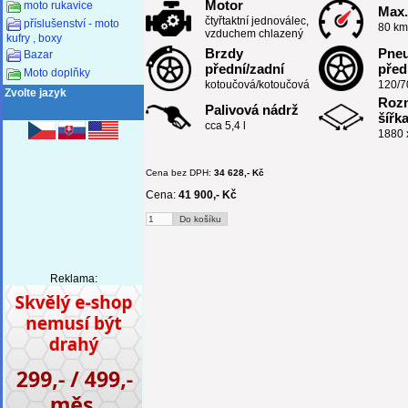
Motor
moto rukavice
Max.
čtyřtaktní jednoválec,
příslušenství - moto
80 km
vzduchem chlazený
kufry , boxy
Brzdy
Pne
Bazar
přední/zadní
před
Moto doplňky
kotoučová/kotoučová
120/7
Zvolte jazyk
Rozm
Palivová nádrž
šířk
cca 5,4 l
1880 
Cena bez DPH:
34 628,- Kč
Cena:
41 900,- Kč
Reklama: