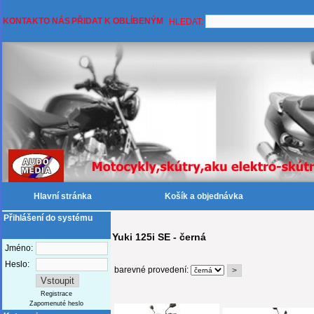
KONTAKT
O NÁS
PŘIDAT K OBLÍBENÝM
HLEDAT:
Hlavní stránka
Košík a objednávka
Přihlášení do systému
Yuki 125i SE - černá
Jméno:
Heslo:
barevné provedení:
Registrace
Zapomenuté heslo