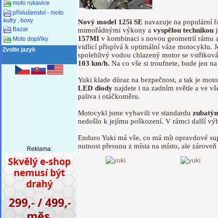
moto rukavice
příslušenství - moto
kufry , boxy
Nový model 125i SE
navazuje na populární ř
Bazar
mimořádnými výkony a
vyspělou technikou
j
157MI
v kombinaci s novou geometrií rámu a
Moto doplňky
vidlicí přispívá k optimální váze motocyklu.
Zvolte jazyk
spolehlivý vodou chlazený motor se vstřiko
103 km/h.
Na co vše si troufnete, bude jen na
Yuki klade důraz na bezpečnost, a tak je mo
LED diody
najdete i na zadním světle a ve vš
paliva i otáčkoměru.
Motocykl jsme vybavili ve standardu
zubatým
nedošlo k jejímu poškození. V rámci další vý
Enduro Yuki má vše, co má mít opravdové s
nutnost přesunu z místa na místo, ale zároveň
Reklama: