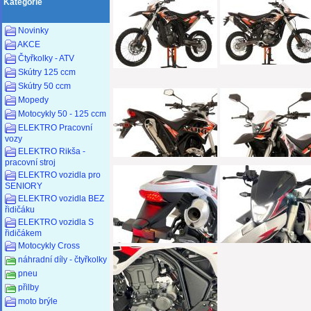
Kategorie
Novinky
AKCE
Čtyřkolky - ATV
Skútry 125 ccm
Skútry 50 ccm
Mopedy
Motocykly 50 - 125 ccm
ELEKTRO Pracovní
vozy
ELEKTRO Rikša -
pracovní stroj
ELEKTRO vozidla pro
SENIORY
ELEKTRO vozidla BEZ
řidičáku
ELEKTRO vozidla S
řidičákem
Motocykly Cross
náhradní díly - čtyřkolky
pneu
přilby
moto brýle