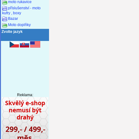
moto rukavice
příslušenství - moto
kufry , boxy
Bazar
Moto doplňky
Zvolte jazyk
Reklama: