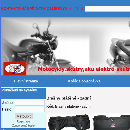
KONTAKT
O NÁS
PŘIDAT K OBLÍBENÝM
HLEDAT:
Hlavní stránka
Košík a objednávka
Přihlášení do systému
Brašny plátěné - zadní
Jméno:
Kód:
Brašny plátěné - zadní
Heslo:
Registrace
Zapomenuté heslo