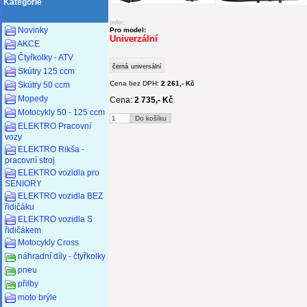
Kategorie
info:
Novinky
Pro model:
Univerzální
AKCE
Čtyřkolky - ATV
černá
universální
Skútry 125 ccm
Cena bez DPH:
2 261,- Kč
Skútry 50 ccm
Mopedy
Cena:
2 735,- Kč
Motocykly 50 - 125 ccm
ELEKTRO Pracovní
vozy
ELEKTRO Rikša -
pracovní stroj
ELEKTRO vozidla pro
SENIORY
ELEKTRO vozidla BEZ
řidičáku
ELEKTRO vozidla S
řidičákem
Motocykly Cross
náhradní díly - čtyřkolky
pneu
přilby
moto brýle