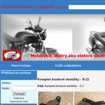
KONTAKT
O NÁS
PŘIDAT K OBLÍBENÝM
HLEDAT:
Hlavní stránka
Košík a objednávka
Přihlášení do systému
Komplet brzdové destičky - S-11
Jméno:
Kód:
Komplet brzdové destičky - S-1
Heslo:
Registrace
Zapomenuté heslo