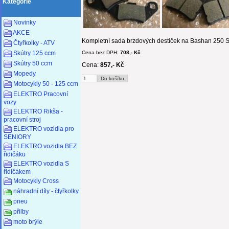
Kategorie
Novinky
AKCE
Kompletní sada brzdových destiček na Bashan 250 
Čtyřkolky - ATV
Cena bez DPH:
708,- Kč
Skútry 125 ccm
Skútry 50 ccm
Cena:
857,- Kč
Mopedy
Motocykly 50 - 125 ccm
ELEKTRO Pracovní
vozy
ELEKTRO Rikša -
pracovní stroj
ELEKTRO vozidla pro
SENIORY
ELEKTRO vozidla BEZ
řidičáku
ELEKTRO vozidla S
řidičákem
Motocykly Cross
náhradní díly - čtyřkolky
pneu
přilby
moto brýle