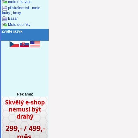
moto rukavice
příslušenství - moto
kufry , boxy
Bazar
Moto doplňky
Zvolte jazyk
Reklama: