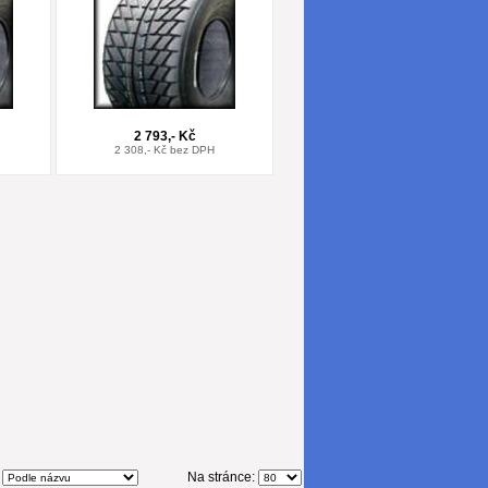
2 793,- Kč
2 308,- Kč bez DPH
:
Na stránce: