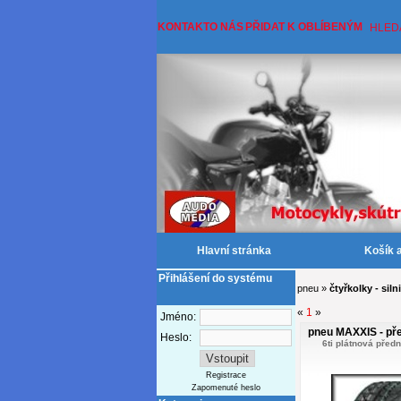
KONTAKT
O NÁS
PŘIDAT K OBLÍBENÝM
HLED
Hlavní stránka
Košík 
Přihlášení do systému
pneu
»
čtyřkolky - siln
«
1
»
Jméno:
pneu MAXXIS - pře
Heslo:
6ti plátnová před
Registrace
Zapomenuté heslo