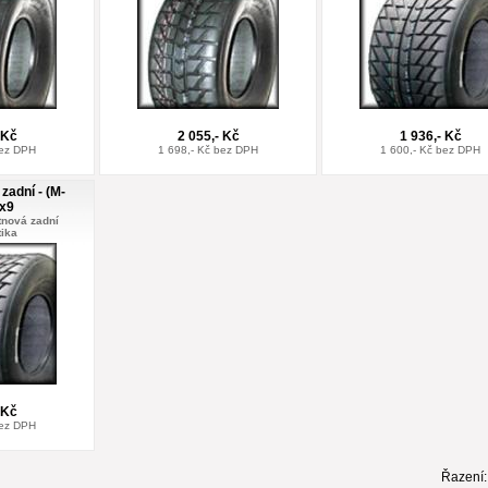
 Kč
2 055,- Kč
1 936,- Kč
bez DPH
1 698,- Kč bez DPH
1 600,- Kč bez DPH
zadní - (M-
x9
átnová zadní
ika
 Kč
bez DPH
Řazení