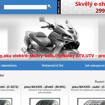
AT:
a objednávka
Reklamační řád
Jak nakupovat
iční
Řazení
dní - (C-9272)
pneu MAXXIS - přední - (M-991)
pneu MAXXIS - zadní - (C
ní pneumatika
Silniční čtyř plátnová přední
Silniční 6ti plátnová zadní p
pneumatika