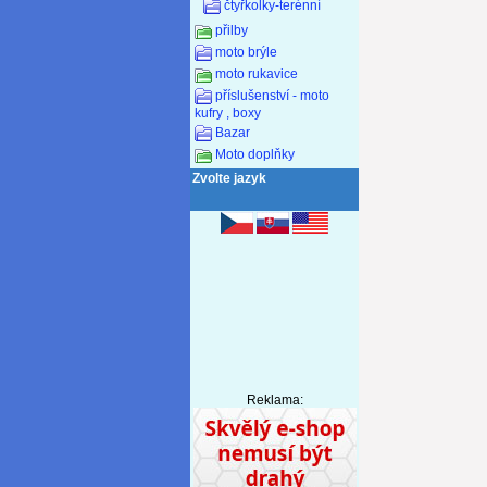
čtyřkolky-terénní
přilby
moto brýle
moto rukavice
příslušenství - moto
kufry , boxy
Bazar
Moto doplňky
Zvolte jazyk
Reklama: