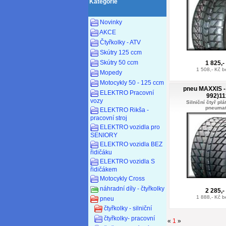
Kategorie
Novinky
AKCE
Čtyřkolky - ATV
Skútry 125 ccm
Skútry 50 ccm
1 825,-
1 508,- Kč 
Mopedy
Motocykly 50 - 125 ccm
pneu MAXXIS - 
ELEKTRO Pracovní
992)11
vozy
Silniční čtyř pl
pneumat
ELEKTRO Rikša -
pracovní stroj
ELEKTRO vozidla pro
SENIORY
ELEKTRO vozidla BEZ
řidičáku
ELEKTRO vozidla S
řidičákem
Motocykly Cross
náhradní díly - čtyřkolky
2 285,-
1 888,- Kč 
pneu
čtyřkolky - silniční
čtyřkolky- pracovní
«
1
»