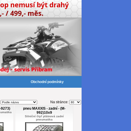
Obchodní podmínky
:
Na stránce:
-9273)
pneu MAXXIS - zadní - (M-
neumatika
992)10x9
Silniční čtyř plátnová zadní
pneumatika