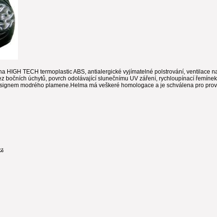
 HIGH TECH termoplastic ABS, antialergické vyjímatelné polstrování, ventilace na p
bez bočních úchytů, povrch odolávající slunečnímu UV záření, rychloupínací řemín
esignem modrého plamene.Helma má veškeré homologace a je schválena pro prov
Kč