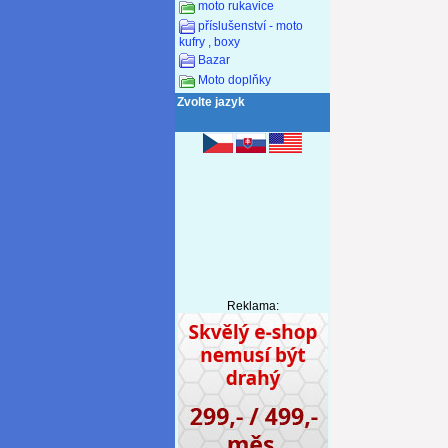
moto rukavice
příslušenství - moto
kufry , boxy
Bazar
Moto doplňky
Zvolte jazyk
Reklama: