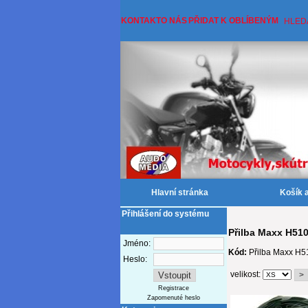
KONTAKT
O NÁS
PŘIDAT K OBLÍBENÝM
HLED
Hlavní stránka
Košík 
Přihlášení do systému
Přilba Maxx H51
Jméno:
Kód:
Přilba Maxx H5
Heslo:
velikost:
Registrace
Zapomenuté heslo