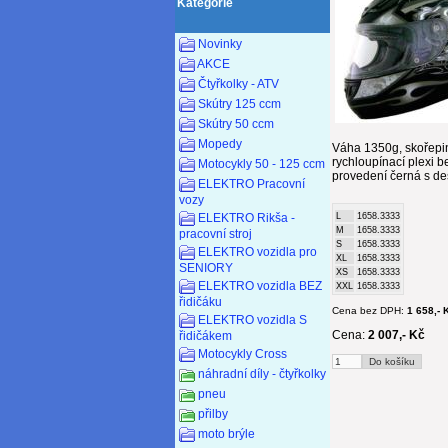
Kategorie
Novinky
AKCE
Čtyřkolky - ATV
Skútry 125 ccm
Skútry 50 ccm
Mopedy
Váha 1350g, skořepina
rychloupínací plexi 
Motocykly 50 - 125 ccm
provedení černá s d
ELEKTRO Pracovní
vozy
L
1658.3333
ELEKTRO Rikša -
M
1658.3333
pracovní stroj
S
1658.3333
ELEKTRO vozidla pro
XL
1658.3333
SENIORY
XS
1658.3333
ELEKTRO vozidla BEZ
XXL
1658.3333
řidičáku
Cena bez DPH:
1 658,- 
ELEKTRO vozidla S
Cena:
2 007,- Kč
řidičákem
Motocykly Cross
náhradní díly - čtyřkolky
pneu
přilby
moto brýle