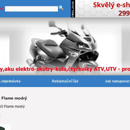
AT:
a objednávka
Reklamační řád
Jak nakupovat
0 Flame modrý
10 Flame modrý