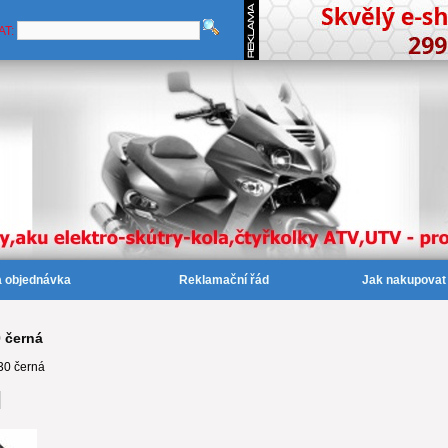
AT:
a objednávka
Reklamační řád
Jak nakupovat
 černá
30 černá