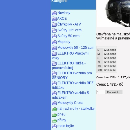
Kategorie
Novinky
AKCE
Čtyřkolky - ATV
Skútry 125 ccm
Otevřená helma, skoř
Skútry 50 ccm
vyjímatelné a prateln
Mopedy
Motocykly 50 - 125 ccm
L
1216,6666
ELEKTRO Pracovní
M
1216,6666
vozy
S
1216,6666
XL
1216,6666
ELEKTRO Rikša -
XS
1216,6666
pracovní stroj
XXL
1216,6666
ELEKTRO vozidla pro
SENIORY
Cena bez DPH:
1 217,- 
ELEKTRO vozidla BEZ
Cena:
1 472,- Kč
řidičáku
ELEKTRO vozidla S
řidičákem
Motocykly Cross
náhradní díly - čtyřkolky
pneu
přilby
moto brýle