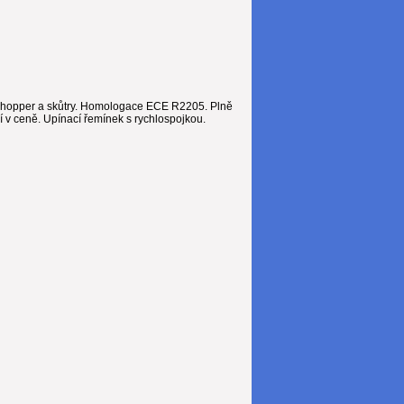
 chopper a skůtry. Homologace ECE R2205. Plně
í v ceně. Upínací řemínek s rychlospojkou.