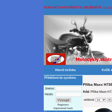
KONTAKT
O NÁS
PŘIDAT K OBLÍBENÝM
HLED
Hlavní stránka
Košík 
Přihlášení do systému
Přilba Maxx H730
Jméno:
Kód:
Přilba Maxx H7
Heslo:
velikost:
Registrace
Zapomenuté heslo