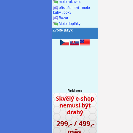
moto rukavice
příslušenství - moto
kufry , boxy
Bazar
Moto doplňky
Zvolte jazyk
Reklama: