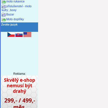
moto rukavice
příslušenství - moto
kufry , boxy
Bazar
Moto doplňky
Zvolte jazyk
Reklama: