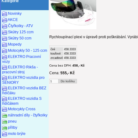
Kategorie
Novinky
AKCE
Čtyřkolky - ATV
Skútry 125 ccm
Rychloupínací plexi v úpravě proti poškrábání. Vyrábí 
Skútry 50 ccm
Mopedy
čiré
458.3333
Motocykly 50 - 125 ccm
kouřové
458.3333
ELEKTRO Pracovní
zrcadlové
458.3333
vozy
Cena bez DPH:
458,- Kč
ELEKTRO Rikša -
pracovní stroj
Cena:
555,- Kč
ELEKTRO vozidla pro
SENIORY
ELEKTRO vozidla BEZ
řidičáku
ELEKTRO vozidla S
řidičákem
Motocykly Cross
náhradní díly - čtyřkolky
pneu
přilby
moto brýle