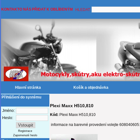
KONTAKT
O NÁS
PŘIDAT K OBLÍBENÝM
HLEDAT:
Hlavní stránka
Košík a objednávka
Přihlášení do systému
Plexi Maxx H510,810
Jméno:
Kód:
Plexi Maxx H510,810
Heslo:
informace na barevné provedení volejte 608040605
Registrace
Zapomenuté heslo