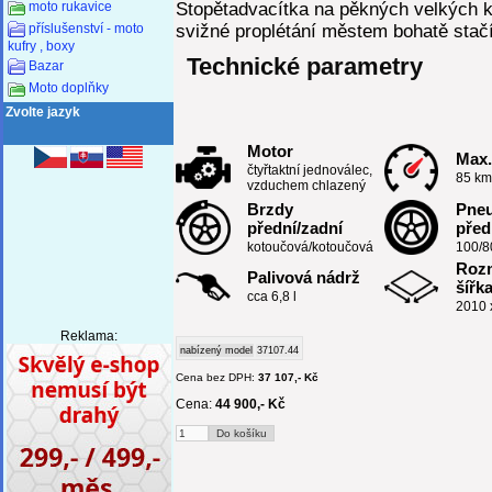
Stopětadvacítka na pěkných velkých k
moto rukavice
svižné proplétání městem bohatě stačí
příslušenství - moto
kufry , boxy
Technické parametry
Bazar
Moto doplňky
Zvolte jazyk
Motor
Max.
čtyřtaktní jednoválec,
85 km
vzduchem chlazený
Brzdy
Pne
přední/zadní
před
kotoučová/kotoučová
100/8
Rozm
Palivová nádrž
šířk
cca 6,8 l
2010 
Reklama:
nabízený model
37107.44
Cena bez DPH:
37 107,- Kč
Cena:
44 900,- Kč