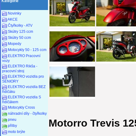
Kategorie
Novinky
AKCE
Čtyřkolky - ATV
Skútry 125 ccm
Skútry 50 ccm
Mopedy
Motocykly 50 - 125 ccm
ELEKTRO Pracovní
vozy
ELEKTRO Rikša -
pracovní stroj
ELEKTRO vozidla pro
SENIORY
ELEKTRO vozidla BEZ
řidičáku
ELEKTRO vozidla S
řidičákem
Motocykly Cross
náhradní díly - čtyřkolky
Motorro Trevis 12
pneu
přilby
moto brýle