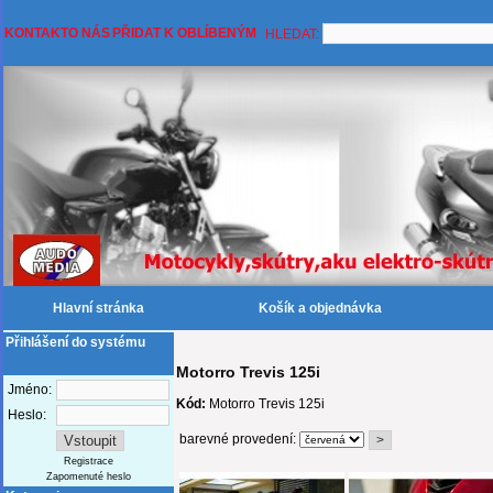
KONTAKT
O NÁS
PŘIDAT K OBLÍBENÝM
HLEDAT:
Hlavní stránka
Košík a objednávka
Přihlášení do systému
Motorro Trevis 125i
Jméno:
Kód:
Motorro Trevis 125i
Heslo:
barevné provedení:
Registrace
Zapomenuté heslo