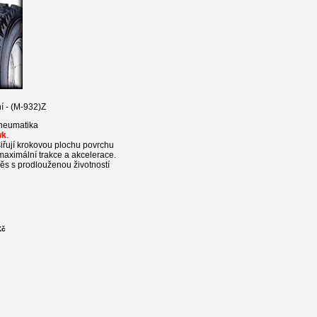
 - (M-932)Z
neumatika
wk
.
iřují krokovou plochu povrchu
aximální trakce a akcelerace.
ěs s prodlouženou životností
Kč