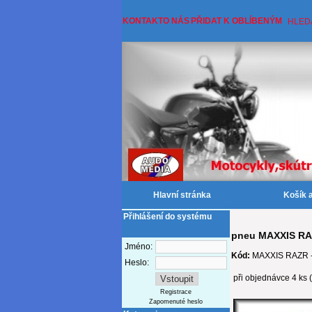
KONTAKT
O NÁS
PŘIDAT K OBLÍBENÝM
HLED
Hlavní stránka
Košík 
Přihlášení do systému
pneu MAXXIS RAZ
Jméno:
Kód:
MAXXIS RAZR - 
Heslo:
při objednávce 4 ks 
Registrace
Zapomenuté heslo