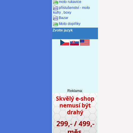
moto rukavice
příslušenství - moto
kufry , boxy
Bazar
Moto doplňky
Zvolte jazyk
Reklama: