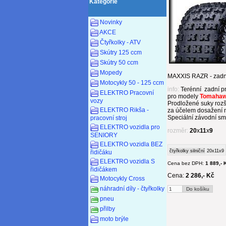
Kategorie
Novinky
AKCE
Čtyřkolky - ATV
Skútry 125 ccm
Skútry 50 ccm
Mopedy
MAXXIS RAZR - zadní
Motocykly 50 - 125 ccm
info:
Terénní
zadní p
ELEKTRO Pracovní
pro modely
Tomaha
vozy
Prodložené suky rozš
ELEKTRO Rikša -
za účelem dosažení m
Speciální závodní sm
pracovní stroj
ELEKTRO vozidla pro
rozměr:
20
x
11
x
9
SENIORY
ELEKTRO vozidla BEZ
čtyřkolky silniční
20x11x9
řidičáku
ELEKTRO vozidla S
Cena bez DPH:
1 889,- 
řidičákem
Cena:
2 286,- Kč
Motocykly Cross
náhradní díly - čtyřkolky
pneu
přilby
moto brýle