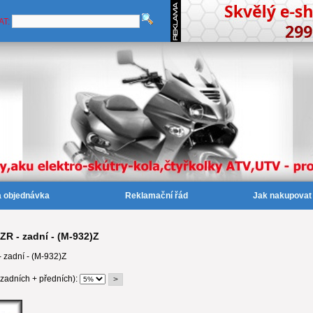
AT:
a objednávka
Reklamační řád
Jak nakupovat
R - zadní - (M-932)Z
zadní - (M-932)Z
(zadních + předních):