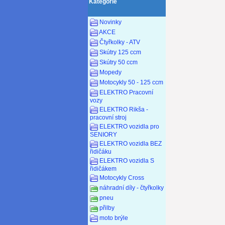
Kategorie
Novinky
AKCE
Čtyřkolky - ATV
Skútry 125 ccm
Skútry 50 ccm
Mopedy
Motocykly 50 - 125 ccm
ELEKTRO Pracovní
vozy
ELEKTRO Rikša -
pracovní stroj
ELEKTRO vozidla pro
SENIORY
ELEKTRO vozidla BEZ
řidičáku
ELEKTRO vozidla S
řidičákem
Motocykly Cross
náhradní díly - čtyřkolky
pneu
přilby
moto brýle