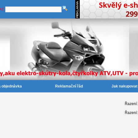
AT:
a objednávka
Reklamační řád
Jak nakupovat
Řazení
Řazení