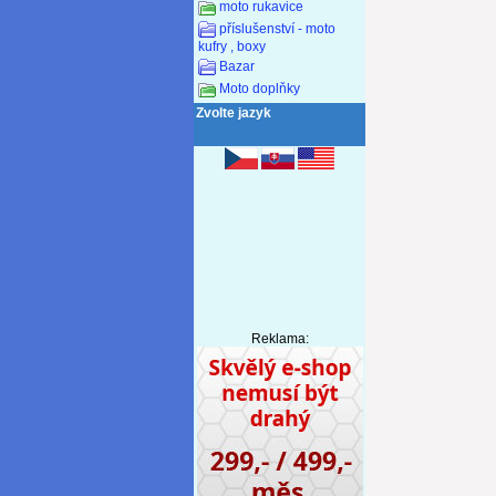
moto rukavice
příslušenství - moto
kufry , boxy
Bazar
Moto doplňky
Zvolte jazyk
Reklama: