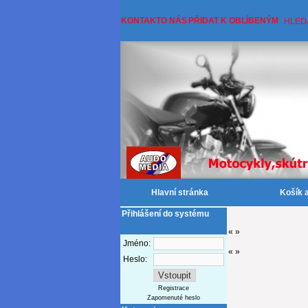
KONTAKT
O NÁS
PŘIDAT K OBLÍBENÝM
HLED
Hlavní stránka
Košík 
Přihlášení do systému
«
»
Jméno:
«
»
Heslo:
Registrace
Zapomenuté heslo