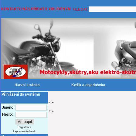
KONTAKT
O NÁS
PŘIDAT K OBLÍBENÝM
HLEDAT:
Hlavní stránka
Košík a objednávka
Přihlášení do systému
«
»
Jméno:
«
»
Heslo:
Registrace
Zapomenuté heslo