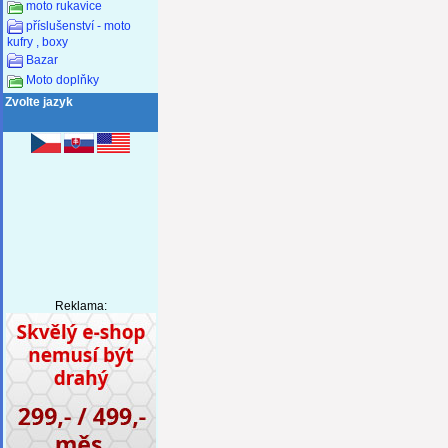
moto rukavice
příslušenství - moto
kufry , boxy
Bazar
Moto doplňky
Zvolte jazyk
Reklama: