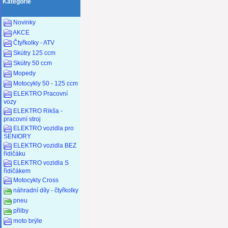
Kategorie
Novinky
AKCE
Čtyřkolky - ATV
Skútry 125 ccm
Skútry 50 ccm
Mopedy
Motocykly 50 - 125 ccm
ELEKTRO Pracovní
vozy
ELEKTRO Rikša -
pracovní stroj
ELEKTRO vozidla pro
SENIORY
ELEKTRO vozidla BEZ
řidičáku
ELEKTRO vozidla S
řidičákem
Motocykly Cross
náhradní díly - čtyřkolky
pneu
přilby
moto brýle