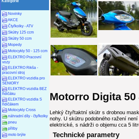
Kategorie
Novinky
AKCE
Čtyřkolky - ATV
Skútry 125 ccm
Skútry 50 ccm
Mopedy
Motocykly 50 - 125 ccm
ELEKTRO Pracovní
vozy
ELEKTRO Rikša -
pracovní stroj
ELEKTRO vozidla pro
SENIORY
ELEKTRO vozidla BEZ
Motorro Digita 50
řidičáku
ELEKTRO vozidla S
řidičákem
Motocykly Cross
Lehký čtyřtaktní skútr s drobnou ma
náhradní díly - čtyřkolky
nohy. U skútru podobného ražení není 
pneu
elektrické, s nádrži o objemu cca 5 li
přilby
Technické parametry
moto brýle