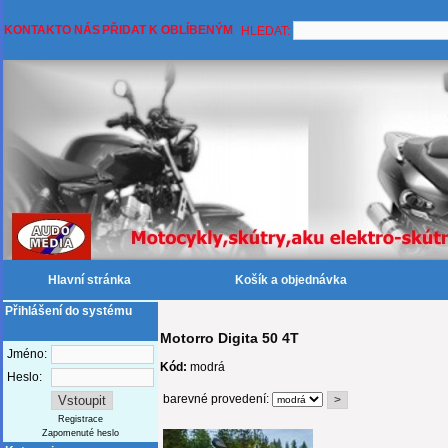
KONTAKT
O NÁS
PŘIDAT K OBLÍBENÝM
HLEDAT:
Hlavní stránka
Košík a objednávka
Přihlášení do systému
Motorro Digita 50 4T
Jméno:
Kód:
modrá
Heslo:
barevné provedení:
Registrace
Zapomenuté heslo