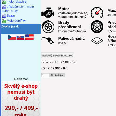
moto rukavice
příslušenství - moto
Motor
Max.
kufry , boxy
čtyřtaktní jednoválec,
45 km
Bazar
vzduchem chlazený
Moto doplňky
Brzdy
Pne
přední/zadní
před
Zvolte jazyk
kotoučová/bubnová
3,50 -
Rozm
Palivová nádrž
šířk
cca 5 l
1735 
nabízený model
27190.0800
Cena bez DPH:
27 190,- Kč
Cena:
32 900,- Kč
Reklama: